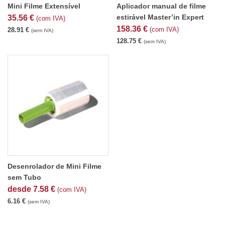
Mini Filme Extensível
Aplicador manual de filme
estirável Master’in Expert
35.56
€
(com IVA)
158.36
€
(com IVA)
28.91
€
(sem IVA)
128.75
€
(sem IVA)
Desenrolador de Mini Filme
sem Tubo
desde
7.58
€
(com IVA)
6.16
€
(sem IVA)