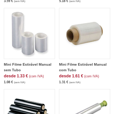
3.59
€
5.18
€
(sem IVA)
(sem IVA)
Mini Filme Estirável Manual
Mini Filme Estirável Manual
sem Tubo
com Tubo
desde
1.33
€
desde
1.61
€
(com IVA)
(com IVA)
1.08
€
1.31
€
(sem IVA)
(sem IVA)