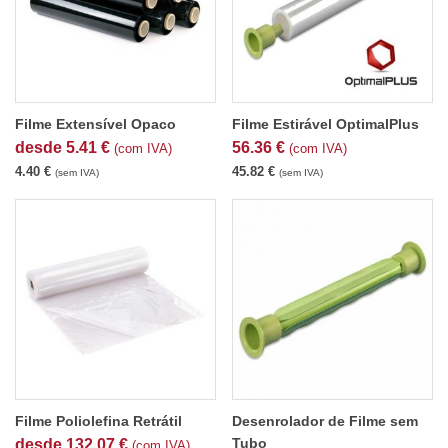
Filme Extensível Opaco
Filme Estirável OptimalPlus
desde
5.41
€
56.36
€
(com IVA)
(com IVA)
4.40
€
45.82
€
(sem IVA)
(sem IVA)
Filme Poliolefina Retrátil
Desenrolador de Filme sem
Tubo
desde
132.07
€
(com IVA)