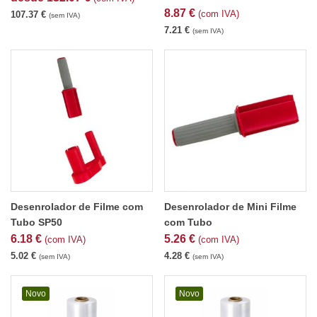
8.87
€
(com IVA)
107.37
€
(sem IVA)
7.21
€
(sem IVA)
Desenrolador de Filme com
Desenrolador de Mini Filme
Tubo SP50
com Tubo
6.18
€
5.26
€
(com IVA)
(com IVA)
5.02
€
4.28
€
(sem IVA)
(sem IVA)
Novo
Novo