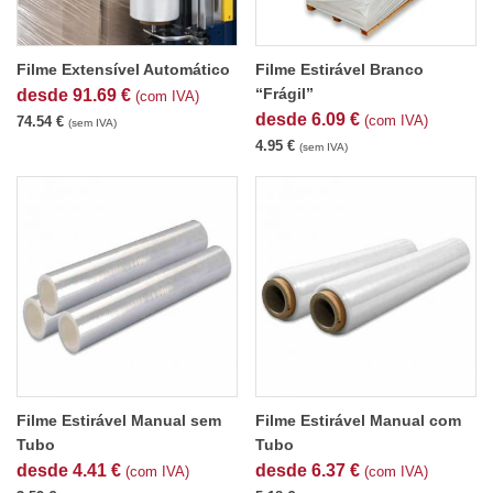
Filme Extensível Automático
Filme Estirável Branco
“Frágil”
desde
91.69
€
(com IVA)
desde
6.09
€
(com IVA)
74.54
€
(sem IVA)
4.95
€
(sem IVA)
Filme Estirável Manual sem
Filme Estirável Manual com
Tubo
Tubo
desde
4.41
€
desde
6.37
€
(com IVA)
(com IVA)