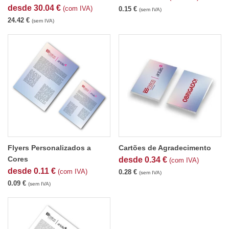
desde
30.04
€
(com IVA)
0.15
€
(sem IVA)
24.42
€
(sem IVA)
Flyers Personalizados a
Cartões de Agradecimento
Cores
desde
0.34
€
(com IVA)
desde
0.11
€
(com IVA)
0.28
€
(sem IVA)
0.09
€
(sem IVA)