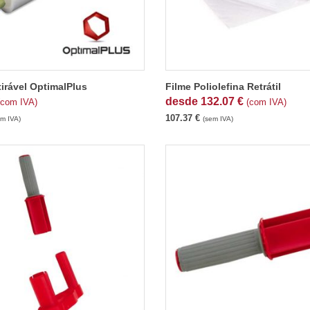
tirável OptimalPlus
Filme Poliolefina Retrátil
desde
132.07
€
(com IVA)
(com IVA)
107.37
€
em IVA)
(sem IVA)