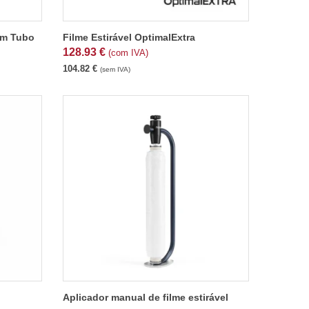
om Tubo
Filme Estirável OptimalExtra
128.93
€
(com IVA)
104.82
€
(sem IVA)
Aplicador manual de filme estirável