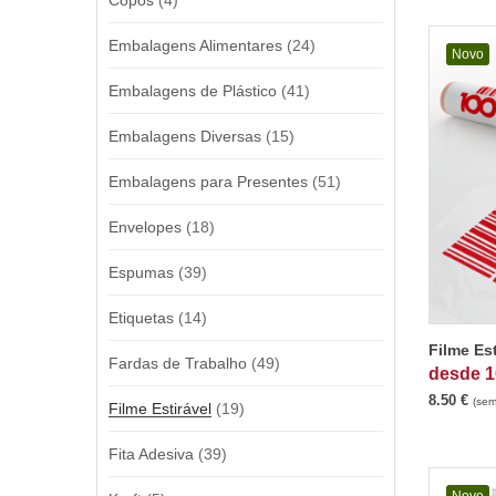
Copos
(4)
Embalagens Alimentares
(24)
Novo
Embalagens de Plástico
(41)
Embalagens Diversas
(15)
Embalagens para Presentes
(51)
Envelopes
(18)
Espumas
(39)
Etiquetas
(14)
Filme Es
Fardas de Trabalho
(49)
desde
1
8.50
€
(sem
Filme Estirável
(19)
Fita Adesiva
(39)