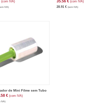
€
35.56
€
(com IVA)
(com IVA)
28.91
€
sem IVA)
(sem IVA)
ador de Mini Filme sem Tubo
.58
€
(com IVA)
 IVA)