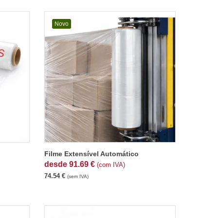
Novo
Filme Extensível Automático
desde
91.69
€
(com IVA)
74.54
€
(sem IVA)