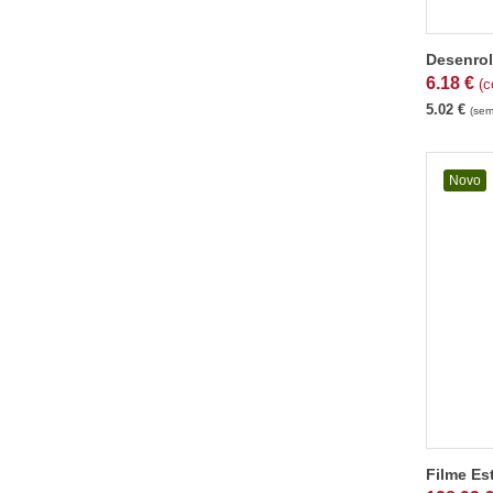
Desenrol
6.18
€
(c
5.02
€
(sem
Novo
Filme Es