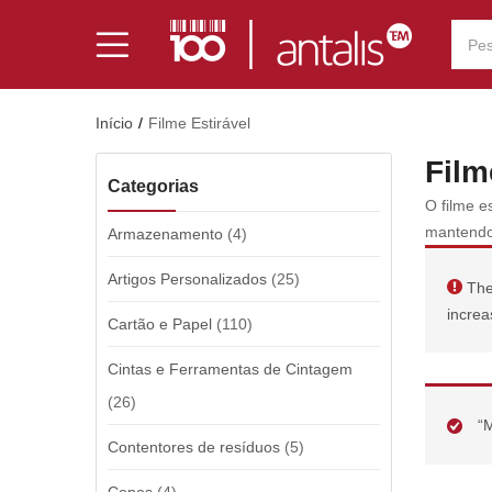
Início
Filme Estirável
Film
Categorias
O filme e
mantendo
Armazenamento
(4)
Artigos Personalizados
(25)
The 
increa
Cartão e Papel
(110)
Cintas e Ferramentas de Cintagem
(26)
“M
Contentores de resíduos
(5)