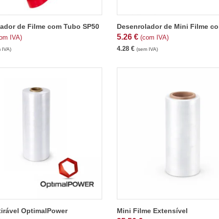
ador de Filme com Tubo SP50
Desenrolador de Mini Filme c
5.26
€
om IVA)
(com IVA)
4.28
€
 IVA)
(sem IVA)
tirável OptimalPower
Mini Filme Extensível