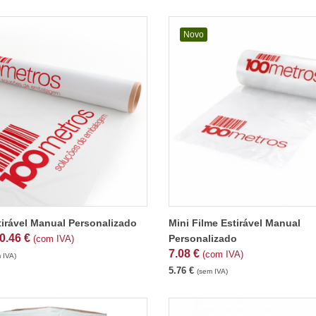
Novo
tirável Manual Personalizado
Mini Filme Estirável Manual
0.46
€
Personalizado
(com IVA)
7.08
€
(com IVA)
 IVA)
5.76
€
(sem IVA)