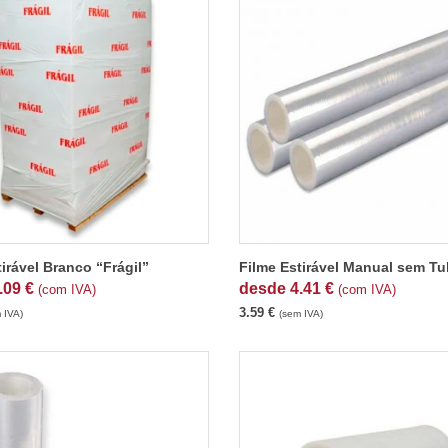
irável Branco “Frágil”
Filme Estirável Manual sem T
.09
€
desde
4.41
€
(com IVA)
(com IVA)
3.59
€
 IVA)
(sem IVA)