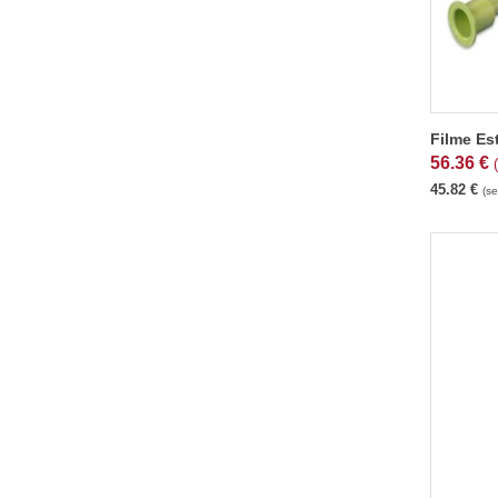
Filme Es
56.36
€
45.82
€
(s