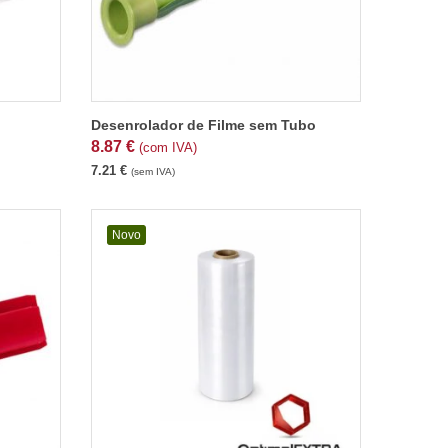
Desenrolador de Filme sem Tubo
8.87
€
(com IVA)
7.21
€
(sem IVA)
Novo