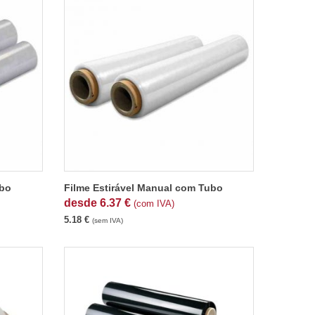
ubo
Filme Estirável Manual com Tubo
desde
6.37
€
(com IVA)
5.18
€
(sem IVA)