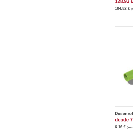
128.93
104.82
€
(
Desenrol
desde
7
6.16
€
(sem