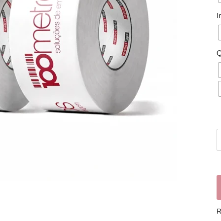
I
Q
R