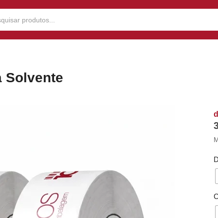
a Solvente
M
D
C