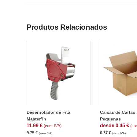
Produtos Relacionados
Desenrolador de Fita
Caixas de Cartão
Master’In
Pequenas
11.99
€
desde
0.45
€
(com IVA)
(co
9.75
€
0.37
€
(sem IVA)
(sem IVA)