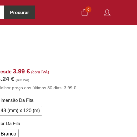
0
Procurar
3.99
€
desde
(com IVA)
3.24
€
(sem IVA)
elhor preço dos últimos 30 dias:
3.99
€
imensão Da Fita
48 (mm) x 120 (m)
or Da Fita
Branco