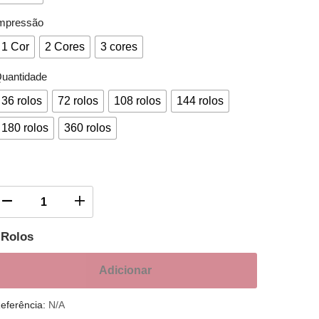
mpressão
1 Cor
2 Cores
3 cores
uantidade
36 rolos
72 rolos
108 rolos
144 rolos
180 rolos
360 rolos
Rolos
Adicionar
eferência:
N/A