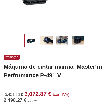
Promoção
Máquina de cintar manual Master’in
Performance P-491 V
3,072.87
€
5,459.33
€
(com IVA)
2,498.27
€
(sem IVA)