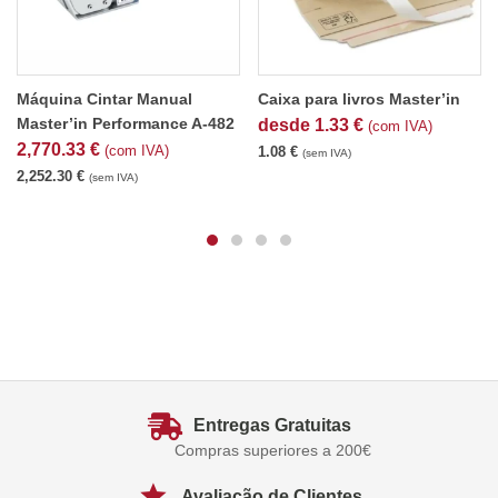
Máquina Cintar Manual
Caixa para livros Master’in
Master’in Performance A-482
desde
1.33
€
(com IVA)
2,770.33
€
(com IVA)
1.08
€
(sem IVA)
2,252.30
€
(sem IVA)
Entregas Gratuitas
Compras superiores a 200€
Avaliação de Clientes