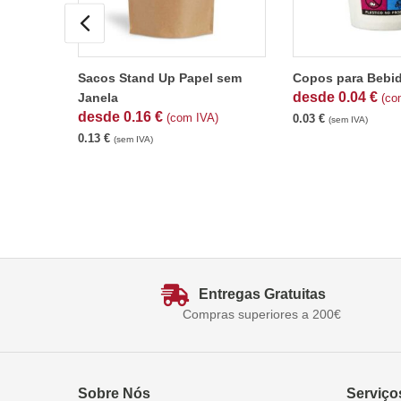
Sacos Stand Up Papel sem
Copos para Bebi
desde
0.04
€
Janela
(co
desde
0.16
€
(com IVA)
0.03
€
(sem IVA)
0.13
€
(sem IVA)
Entregas Gratuitas
Compras superiores a 200€
Sobre Nós
Serviço