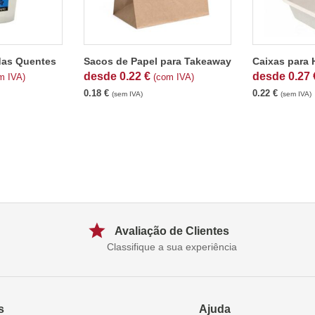
das Quentes
Sacos de Papel para Takeaway
Caixas para
desde
0.22
€
desde
0.27
m IVA)
(com IVA)
0.18
€
0.22
€
(sem IVA)
(sem IVA)
Avaliação de Clientes
Classifique a sua experiência
s
Ajuda