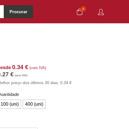
0
Procurar
0.34
€
desde
(com IVA)
0.27
€
(sem IVA)
elhor preço dos últimos 30 dias:
0.34
€
uantidade
100 (uni)
400 (uni)