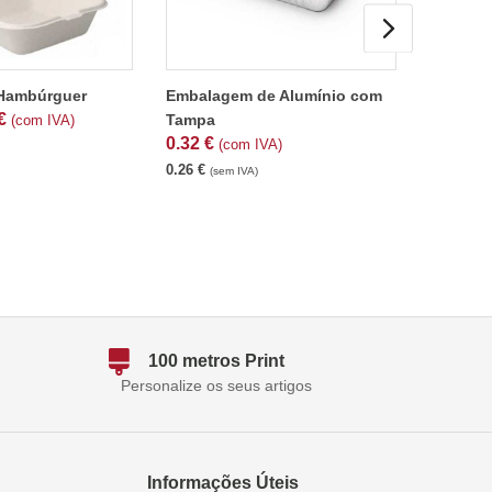
 Hambúrguer
Embalagem de Alumínio com
Pauzinh
€
desde
Tampa
(com IVA)
0.32
€
(com IVA)
0.07
€
(se
0.26
€
(sem IVA)
100 metros Print
Personalize os seus artigos
Informações Úteis