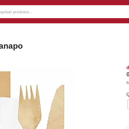
danapo
M
Q