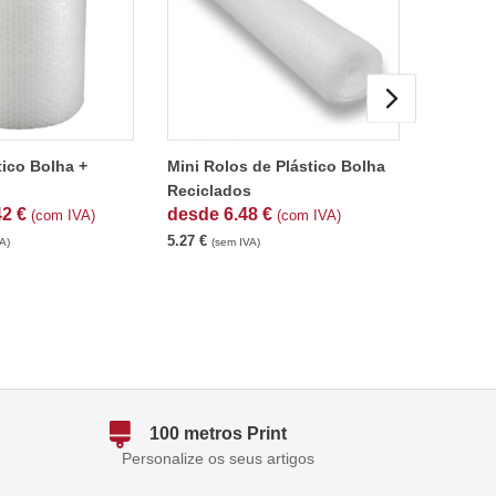
tico Bolha +
Mini Rolos de Plástico Bolha
Sacos d
Reciclados
Recicla
42
€
desde
6.48
€
desde
(com IVA)
(com IVA)
5.27
€
0.06
€
A)
(sem IVA)
(se
100 metros Print
Personalize os seus artigos