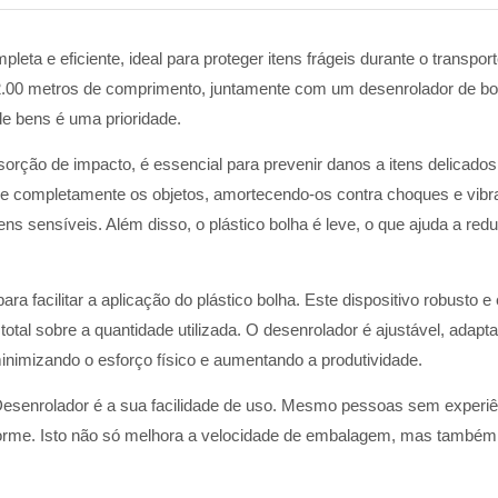
eta e eficiente, ideal para proteger itens frágeis durante o transpor
2.00 metros de comprimento, juntamente com um desenrolador de bobin
de bens é uma prioridade.
rção de impacto, é essencial para prevenir danos a itens delicados. 
 completamente os objetos, amortecendo-os contra choques e vibraçõ
itens sensíveis. Além disso, o plástico bolha é leve, o que ajuda a r
para facilitar a aplicação do plástico bolha. Este dispositivo robusto 
 total sobre a quantidade utilizada. O desenrolador é ajustável, adap
nimizando o esforço físico e aumentando a produtividade.
Desenrolador é a sua facilidade de uso. Mesmo pessoas sem experiên
uniforme. Isto não só melhora a velocidade de embalagem, mas também