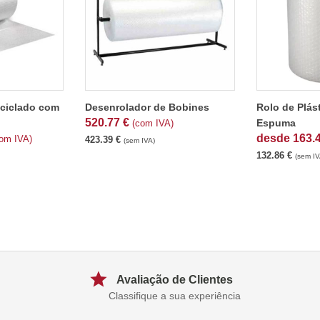
eciclado com
Desenrolador de Bobines
Rolo de Plás
520.77
€
Espuma
(com IVA)
desde
163.
om IVA)
423.39
€
(sem IVA)
132.86
€
(sem IV
Avaliação de Clientes
Classifique a sua experiência