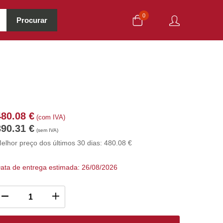
0
Procurar
480.08
€
(com IVA)
390.31
€
(sem IVA)
elhor preço dos últimos 30 dias:
480.08
€
ata de entrega estimada: 26/08/2026