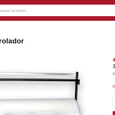
rolador
M
D