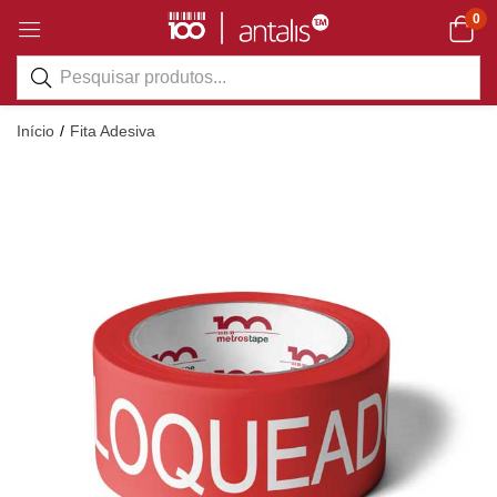
0
Início
Fita Adesiva