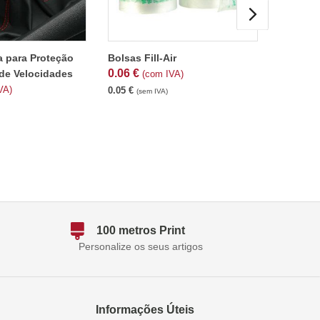
a para Proteção
Bolsas Fill-Air
Rede Plá
0.06
€
desde
de Velocidades
(com IVA)
VA)
0.05
€
51.03
€
(sem IVA)
(s
100 metros Print
Personalize os seus artigos
Informações Úteis