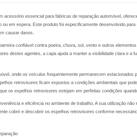
 um acessório essencial para fábricas de reparação automóvel, ofere
 ou em espera. Este produto foi especificamente desenvolvido para 
am causar danos.
a barreira confiável contra poeira, chuva, sol, vento e outros eleme
ores destes agentes, a capa ajuda a manter a visibilidade clara e a f
tomóvel, onde os veículos frequentemente permanecem estacionados 
elhos retrovisores ficam expostos a condições ambientais que pode
ue os espelhos retrovisores estejam em perfeitas condições quando o
onveniência e eficiência no ambiente de trabalho. A sua utilização não
te cobrir e descobrir os espelhos retrovisores conforme necessário
reparação