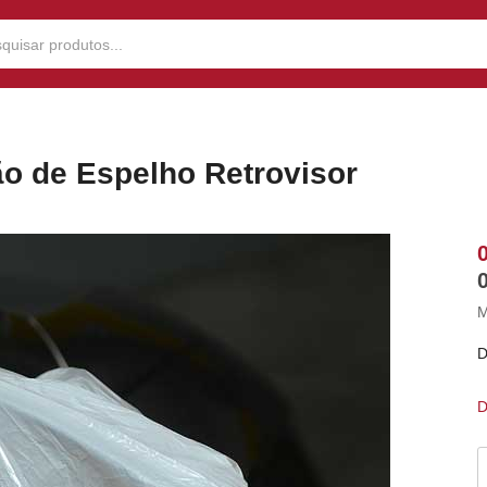
ão de Espelho Retrovisor
M
D
D