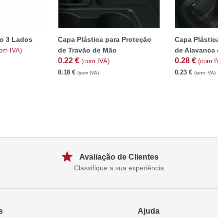
co 3 Lados
Capa Plástica para Proteção
Capa Plástic
de Travão de Mão
de Alavanca 
om IVA)
0.22
€
0.28
€
(com IVA)
(com I
0.18
€
0.23
€
(sem IVA)
(sem IVA)
Avaliação de Clientes
Classifique a sua experiência
s
Ajuda