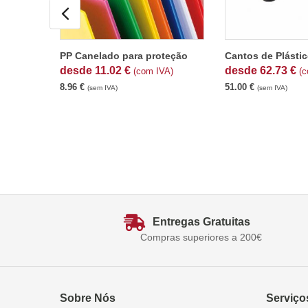
PP Canelado para proteção
Cantos de Plásti
desde
11.02
€
desde
62.73
€
(com IVA)
(c
8.96
€
51.00
€
(sem IVA)
(sem IVA)
Entregas Gratuitas
Compras superiores a 200€
Sobre Nós
Serviço