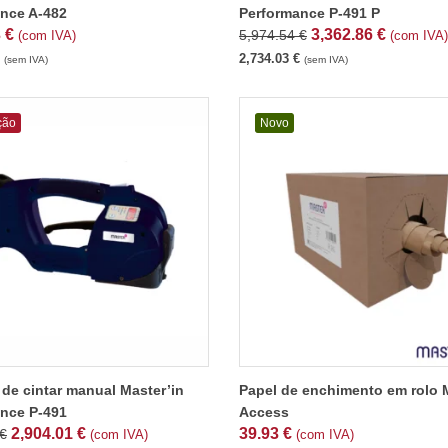
nce A-482
Performance P-491 P
3
€
3,362.86
€
5,974.54
€
(com IVA)
(com IVA)
2,734.03
€
(sem IVA)
(sem IVA)
ção
Novo
de cintar manual Master’in
Papel de enchimento em rolo 
nce P-491
Access
2,904.01
€
39.93
€
€
(com IVA)
(com IVA)