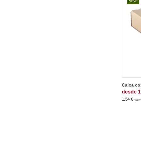
Novo
Caixa co
desde
1
1.54
€
(sem