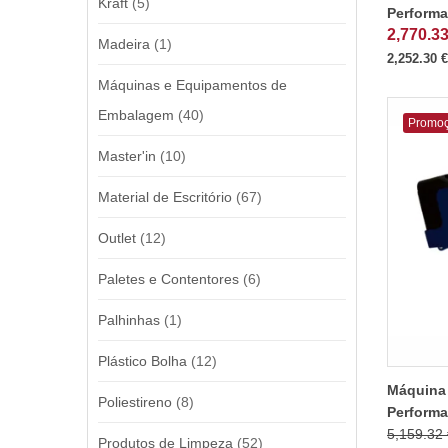
Kraft
(5)
Performa
2,770.3
Madeira
(1)
2,252.30
€
Máquinas e Equipamentos de
Embalagem
(40)
Promo
Master'in
(10)
Material de Escritório
(67)
Outlet
(12)
Paletes e Contentores
(6)
Palhinhas
(1)
Plástico Bolha
(12)
Máquina 
Poliestireno
(8)
Performa
5,159.32
Produtos de Limpeza
(52)