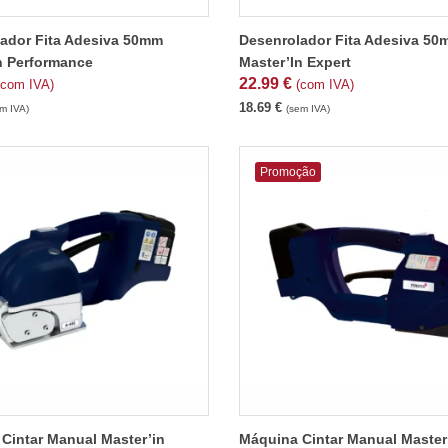
ador Fita Adesiva 50mm
Desenrolador Fita Adesiva 5
n Performance
Master’In Expert
22.99
€
(com IVA)
(com IVA)
18.69
€
m IVA)
(sem IVA)
Promoção
Cintar Manual Master’in
Máquina Cintar Manual Master