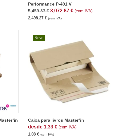
Performance P-491 V
3,072.87
€
5,459.33
€
(com IVA)
2,498.27
€
(sem IVA)
Novo
Master’in
Caixa para livros Master’in
desde
1.33
€
(com IVA)
1.08
€
(sem IVA)