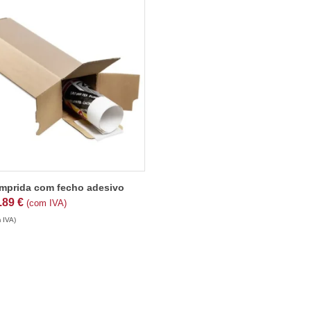
mprida com fecho adesivo
.89
€
(com IVA)
 IVA)