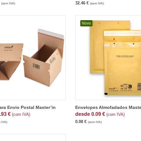
32.46
€
(sem IVA)
(sem IVA)
Novo
ara Envio Postal Master’in
Envelopes Almofadados Maste
.93
€
desde
0.09
€
(com IVA)
(com IVA)
0.08
€
 IVA)
(sem IVA)