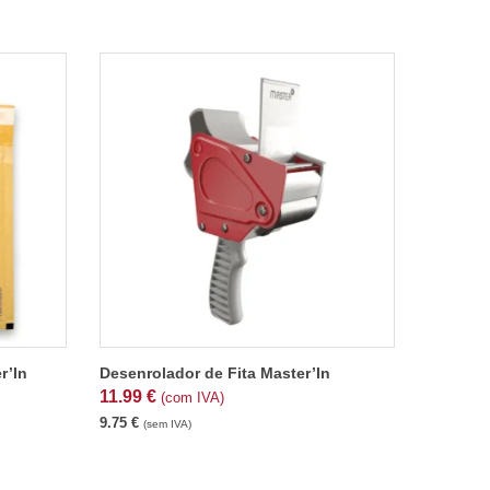
r’In
Desenrolador de Fita Master’In
11.99
€
(com IVA)
9.75
€
(sem IVA)